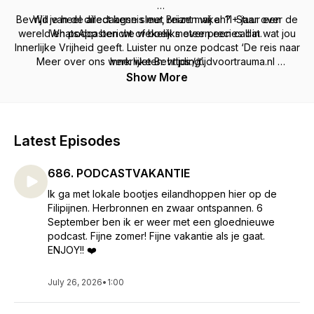
Bevrijd van de alledaagse sleur, reizen wij al 11+ jaar over de
Wil je heel direct kennis met Briant maken? Stuur een
wereld en podcasten we wekelijks over precies dat wat jou
WhatsApp bericht of boek meteen een call in.
Innerlijke Vrijheid geeft. Luister nu onze podcast ‘De reis naar
Meer over ons werk weten: https://tijdvoortrauma.nl
Innerlijke Bevrijding’.
Volg Briant op Instagram @briantenjaldhara
Show More
Latest Episodes
686. PODCASTVAKANTIE
Ik ga met lokale bootjes eilandhoppen hier op de
Filipijnen. Herbronnen en zwaar ontspannen. 6
September ben ik er weer met een gloednieuwe
podcast. Fijne zomer! Fijne vakantie als je gaat.
ENJOY!! ❤️
July 26, 2026
•
1:00