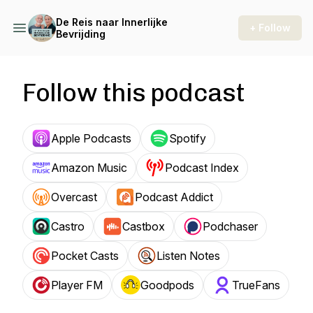
De Reis naar Innerlijke
+ Follow
Bevrijding
Follow this podcast
Apple Podcasts
Spotify
Amazon Music
Podcast Index
Overcast
Podcast Addict
Castro
Castbox
Podchaser
Pocket Casts
Listen Notes
Player FM
Goodpods
TrueFans