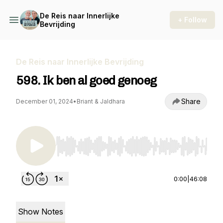
De Reis naar Innerlijke
+ Follow
Bevrijding
De Reis naar Innerlijke Bevrijding
598. Ik ben al goed genoeg
Share
December 01, 2024
•
Briant & Jaldhara
Use Left/Right to seek, Home/End to jump to st
0:00
|
46:08
Show Notes