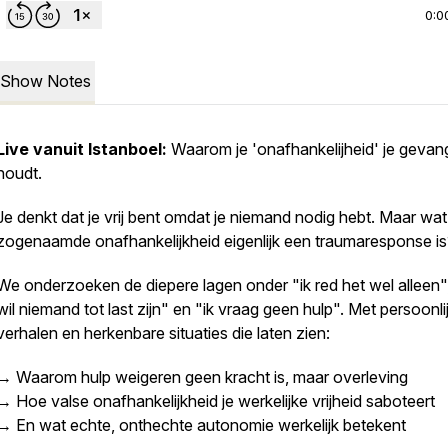
0:0
Show Notes
Live vanuit Istanboel:
Waarom je 'onafhankelijheid' je geva
houdt.
Je denkt dat je vrij bent omdat je niemand nodig hebt. Maar wat 
zogenaamde onafhankelijkheid eigenlijk een traumaresponse is
We onderzoeken de diepere lagen onder "ik red het wel alleen",
wil niemand tot last zijn" en "ik vraag geen hulp". Met persoonli
verhalen en herkenbare situaties die laten zien:
→ Waarom hulp weigeren geen kracht is, maar overleving
→ Hoe valse onafhankelijkheid je werkelijke vrijheid saboteert
→ En wat echte, onthechte autonomie werkelijk betekent