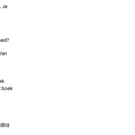
. Je
.
heid?
 Van
ek
t boek
iding