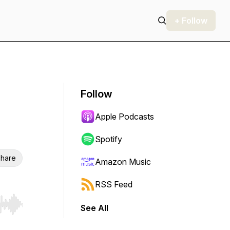
+ Follow
Follow
Apple Podcasts
Spotify
hare
Amazon Music
RSS Feed
See All
r end. Hold shift to jump forward or backward.