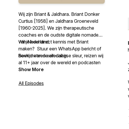
Wij zijn Briant & Jaldhara. Briant Donker
Curtius [1958] en Jaldhara Groeneveld
[1960-2025]. We zijn therapeutische
coaches en de oudste digitale nomaden
van Nederland.
Wil je heel direct kennis met Briant
maken? Stuur een WhatsApp bericht of
Bevrijd van de alledaagse sleur, reizen wij
boek meteen een call in.
al 11+ jaar over de wereld en podcasten
we wekelijks over precies dat wat jou
Meer over ons werk weten:
Show More
Innerlijke Vrijheid geeft. Luister nu onze
https://tijdvoortrauma.nl
podcast ‘De reis naar Innerlijke Bevrijding’.
Volg Briant op Instagram
All Episodes
@briantenjaldhara