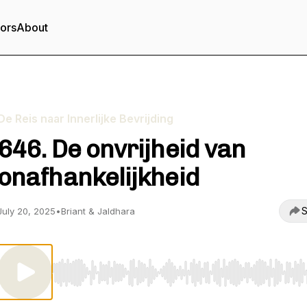
tors
About
De Reis naar Innerlijke Bevrijding
646. De onvrijheid van
onafhankelijkheid
S
July 20, 2025
•
Briant & Jaldhara
Use Left/Right to seek, Home/End to jump to start o