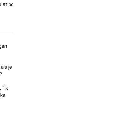
0
|
57:30
ngen
als je
?
 "ik
jke