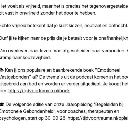
Het voelt als vrijheid, maar het is precies het tegenovergestelde
zit vast in onvrijheid zonder het door te hebben.
Echte vrijheid betekent dat je kunt kiezen, neutraal en onthecht
Durf jij te kijken naar de prijs die je betaalt voor je onafhankelijk
Van overleven naar leven. Van afgescheiden naar verbonden.
kramp naar keuzevrijheid.
📚 Ken jij ons populaire en baanbrekende boek "Emotioneel
Vastgebonden" al? De thema's uit de podcast komen in het bo
uitgebreid aan bod en worden er verder uitgediept. Je koopt he
hier:
https://tijdvoortrauma.nl/boek
🎓 De volgende editie van onze Jaaropleiding 'Begeleiden bij
Emotionele Gebondenheid', voor coaches, therapeuten en
psychologen, start op 30-09-26
https://tijdvoortrauma.nl/ople